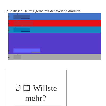
Teile diesen Beitrag gerne mit der Welt da draußen.
teilen
merken
teilen
teilen
🤘🏻
Willste
mehr?