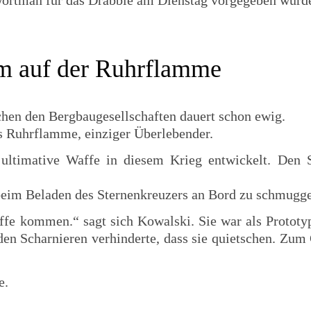
 Wortman für das Drabble am Dienstag vorgegeben wurd
m auf der Ruhrflamme
chen den Bergbaugesellschaften dauert schon ewig.
s Ruhrflamme, einziger Überlebender.
 ultimative Waffe in diesem Krieg entwickelt. Den
 beim Beladen des Sternenkreuzers an Bord zu schmugge
fe kommen.“ sagt sich Kowalski. Sie war als Prototyp
n den Scharnieren verhinderte, dass sie quietschen. Zu
e.