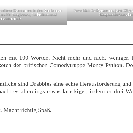
r seltene Ressourcen in den Randzonen
Kowalski! Ex-Bergmann, jetzt Offizi
w aus Ex-Bergleuten, Technikern und
Kämpfer für Gerechti
erschütterlich.
n mit 100 Worten. Nicht mehr und nicht weniger. Di
etch der britischen Comedytruppe Monty Python. Dor
tliche sind Drabbles eine echte Herausforderung und
macht es allerdings etwas knackiger, indem er drei Wo
. Macht richtig Spaß.