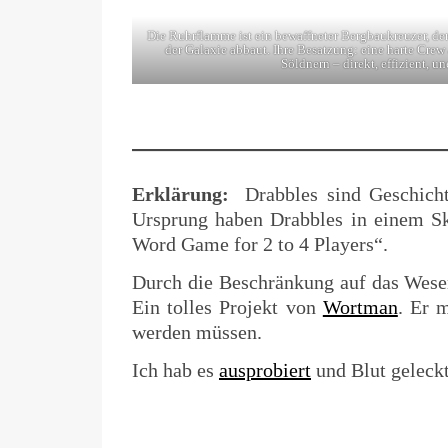
Die Ruhrflamme ist ein bewaffneter Bergbaukreuzer, de
der Galaxie abbaut. Ihre Besatzung: eine harte Cre
Söldnern – direkt, effizient, un
Erklärung:
Drabbles sind Geschichte
Ursprung haben Drabbles in einem Sk
Word Game for 2 to 4 Players“.
Durch die Beschränkung auf das Wesen
Ein tolles Projekt von
Wortman
. Er 
werden müssen.
Ich hab es
ausprobiert
und Blut geleckt