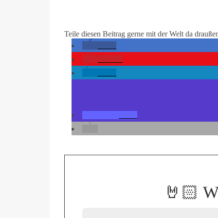
Teile diesen Beitrag gerne mit der Welt da drauße
teilen
merken
teilen
teilen
🤘🏻
Wi