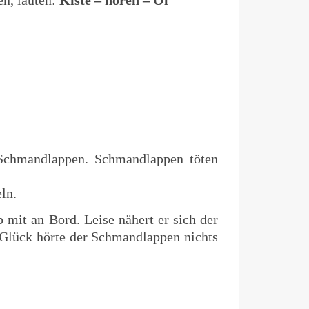
en, lauten:
Kiste – hören – Öl
 Schmandlappen. Schmandlappen töten
ln.
 mit an Bord. Leise nähert er sich der
m Glück hörte der Schmandlappen nichts