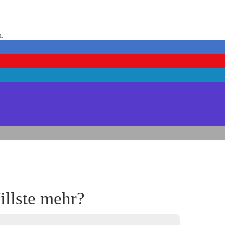
n.
llste mehr?